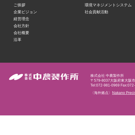
ご挨拶
環境マネジメントシステム
企業ビジョン
社会貢献活動
経営理念
会社方針
会社概要
沿革
株式会社 中農製作所
〒579-8037大阪府東大阪
Tel:072-981-0969 Fax:072
〈海外拠点〉
Nakano Preci