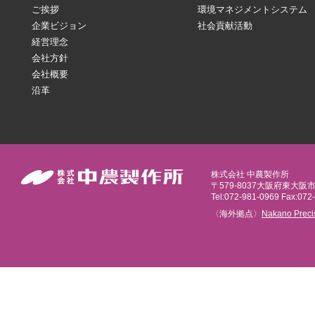
ご挨拶
環境マネジメントシステム
企業ビジョン
社会貢献活動
経営理念
会社方針
会社概要
沿革
株式会社 中農製作所
〒579-8037大阪府東大阪
Tel:072-981-0969 Fax:072
〈海外拠点〉
Nakano Preci