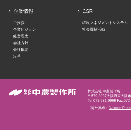
企業情報
CSR
ご挨拶
環境マネジメントシステム
企業ビジョン
社会貢献活動
経営理念
会社方針
会社概要
沿革
株式会社 中農製作所
〒579-8037大阪府東大阪
Tel:072-981-0969 Fax:072
〈海外拠点〉
Nakano Preci