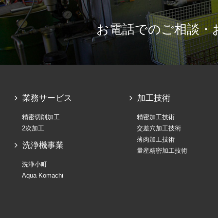
お電話でのご相談・
業務サービス
加工技術
精密切削加工
精密加工技術
2次加工
交差穴加工技術
薄肉加工技術
洗浄機事業
量産精密加工技術
洗浄小町
Aqua Komachi