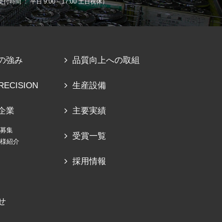
受付時間 ： 平日 9:00～17:00 土日祝休）
の強み
品質向上への取組
RECISION
生産設備
企業
主要実績
募集
受賞一覧
様紹介
採用情報
せ