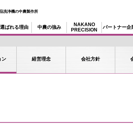
品洗浄機の中農製作所
NAKANO
選ばれる理由
中農の強み
パートナー企
PRECISION
ョン
経営理念
会社方針