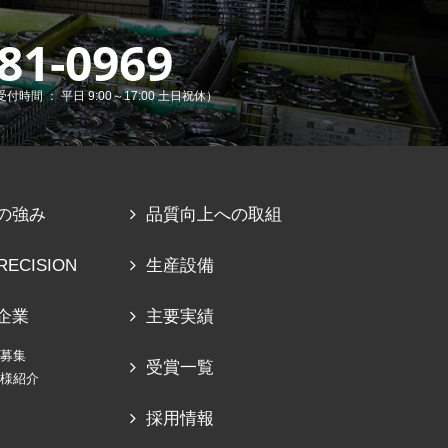
81-0969
受付時間 ： 平日 9:00～17:00 土日祝休）
の強み
品質向上への取組
RECISION
生産設備
企業
主要実績
募集
受賞一覧
様紹介
採用情報