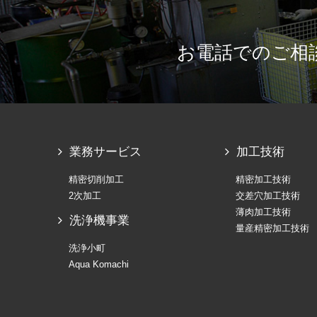
お電話でのご相
業務サービス
加工技術
精密切削加工
精密加工技術
2次加工
交差穴加工技術
薄肉加工技術
洗浄機事業
量産精密加工技術
洗浄小町
Aqua Komachi