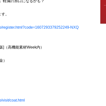
」軽減の糸口になるかも？
ます。
a-jp/register.html?code=1607293379252249-NXQ
阪]（高機能素材Week内）
（金）
/visit/coat.html