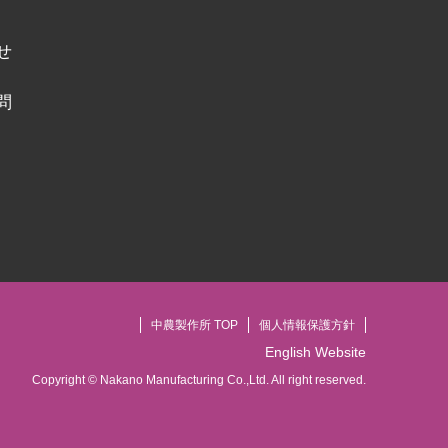
せ
問
中農製作所 TOP
個人情報保護方針
English Website
Copyright © Nakano Manufacturing Co.,Ltd. All right reserved.