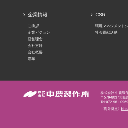
企業情報
CSR
ご挨拶
環境マネジメント
企業ビジョン
社会貢献活動
経営理念
会社方針
会社概要
沿革
株式会社 中農製
〒579-8037大
Tel:072-981-096
〈海外拠点〉
Naka