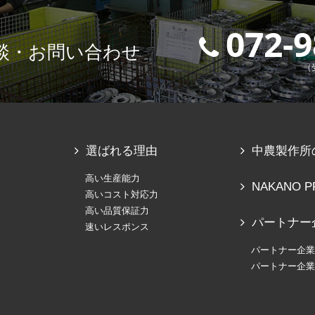
072-9
談・お問い合わせ
（
選ばれる理由
中農製作所
高い生産能力
NAKANO P
高いコスト対応力
高い品質保証力
パートナー
速いレスポンス
パートナー企業
パートナー企業